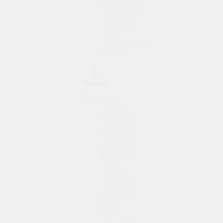
Плоттерная
резка картона
Плоттерная
резка
самоклеющейся
пленки
Фрезеровка
Раскрой
листовых
материалов
Фрезеровка
композита
Фрезеровка
дерева
Фрезеровка
оргстекла
Фрезеровка
ПВХ
Фрезеровка