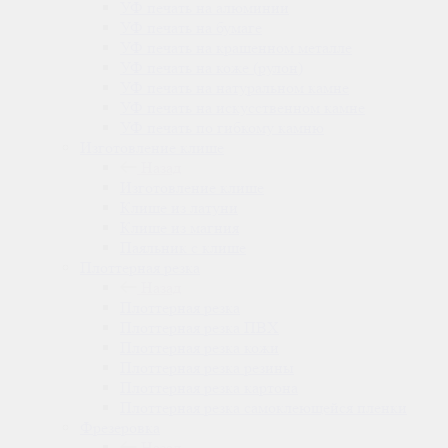
УФ печать на алюминии
УФ печать на бумаге
УФ печать на крашенном металле
УФ печать на коже (рулон)
УФ печать на натуральном камне
УФ печать на искусственном камне
УФ печать по гибкому камню
Изготовление клише
Назад
Изготовление клише
Клише из латуни
Клише из магния
Паяльник с клише
Плоттерная резка
Назад
Плоттерная резка
Плоттерная резка ПВХ
Плоттерная резка кожи
Плоттерная резка резины
Плоттерная резка картона
Плоттерная резка самоклеющейся пленки
Фрезеровка
Назад