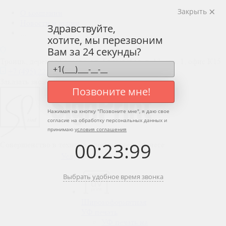
Закрыть
О компании
Новости и акции
Здравствуйте,
...
хотите, мы перезвоним
Вам за 24 секунды?
Троицк, деревня Евсеево, ул. Евсеевская, д. 13, стр. 1, офис К15
+7 (495) 225-50-84
Заказать звонок
Позвоните мне!
Нажимая на кнопку "
Позвоните мне
", я даю свое
согласие на обработку персональных данных и
принимаю
условия соглашения
00
:
23
:
99
Совершенство в технике - признание в бизнесе
Услуги
Выбрать удобное время звонка
Широкоформатная
УФ печать
УФ печать на