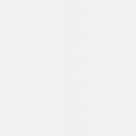
пластике
УФ печать на
стекле
УФ печать на
оргстекле
УФ печать на
дереве
УФ печать на
плёнке
УФ печать на
баннере
УФ печать на
ПВХ
УФ печать на
холсте
УФ печать на
плитке
УФ печать на
композите
УФ печать на
полистироле
УФ печать на