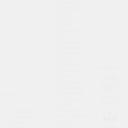
пенокартоне
УФ печать на
ПЭТе
УФ печать на
фанере
УФ печать на
МДФ
УФ печать на
алюминии
УФ печать на
бумаге
УФ печать на
Оборудование
крашенном
металле
УФ печать на
коже (рулон)
УФ печать на
Компания
На чём
натуральном
печатаем
камне
О
УФ печать на
компании
искусственном
История
камне
Отзывы
На чем
УФ печать по
Вакансии