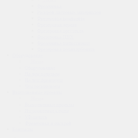
Фрезеровка
Раскрой листовых материалов
Фрезеровка композита
Фрезеровка дерева
Фрезеровка оргстекла
Фрезеровка ПВХ
Фрезеровка полистирола
Фрезеровка поликарбоната
Оборудование
Назад
Оборудование
На чём печатаем
На чем фрезеруем
Чем раскраеваем
Выполненные проекты
Назад
Выполненные проекты
Изготовление клише
УФ-печать
Фрезеровка и раскрой
Контакты