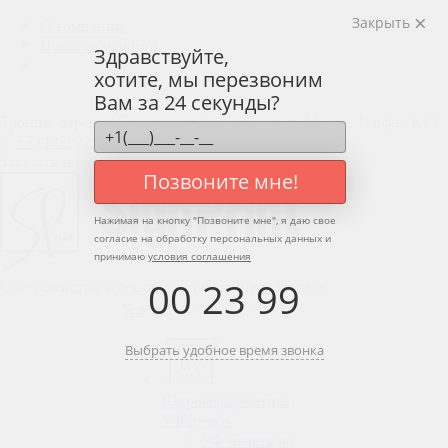
Закрыть
О компании
Новости и акции
Здравствуйте,
...
хотите, мы перезвоним
Вам за 24 секунды?
Троицк, деревня Евсеево, ул. Евсеевская, д. 13, стр. 1, офис К15
+7 (495) 225-50-84
Заказать звонок
Позвоните мне!
Нажимая на кнопку "
Позвоните мне
", я даю свое
согласие на обработку персональных данных и
принимаю
условия соглашения
00
:
23
:
99
Совершенство в технике - признание в бизнесе
Услуги
Выбрать удобное время звонка
Широкоформатная
УФ печать
УФ печать на