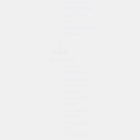
Плоттерная
резка картона
Плоттерная
резка
самоклеющейся
пленки
Фрезеровка
Раскрой
листовых
материалов
Фрезеровка
композита
Фрезеровка
дерева
Фрезеровка
оргстекла
Фрезеровка
ПВХ
Фрезеровка