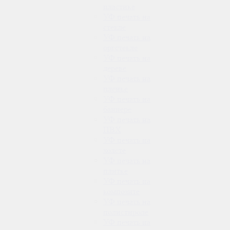
пластике
УФ печать на
стекле
УФ печать на
оргстекле
УФ печать на
дереве
УФ печать на
плёнке
УФ печать на
баннере
УФ печать на
ПВХ
УФ печать на
холсте
УФ печать на
плитке
УФ печать на
композите
УФ печать на
полистироле
УФ печать на