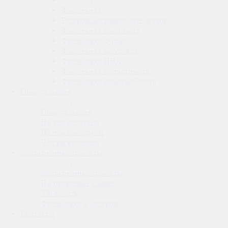
Фрезеровка
Раскрой листовых материалов
Фрезеровка композита
Фрезеровка дерева
Фрезеровка оргстекла
Фрезеровка ПВХ
Фрезеровка полистирола
Фрезеровка поликарбоната
Оборудование
Назад
Оборудование
На чём печатаем
На чем фрезеруем
Чем раскраеваем
Выполненные проекты
Назад
Выполненные проекты
Изготовление клише
УФ-печать
Фрезеровка и раскрой
Контакты