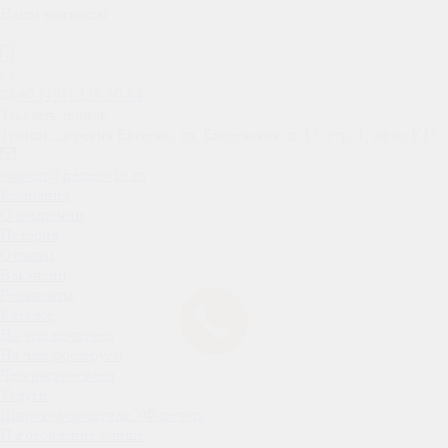
Наши контакты
+7 (495) 225-50-84
Заказать звонок
Троицк, деревня Евсеево, ул. Евсеевская, д. 13, стр. 1, офис К15
support@frezerovka.ru
Компания
О компании
История
Отзывы
Вакансии
Реквизиты
Каталог
На чём печатаем
На чем фрезеруем
Чем раскраеваем
Услуги
Широкоформатная УФ печать
Изготовление клише