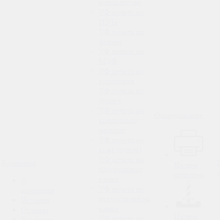
пенокартоне
УФ печать на
ПЭТе
УФ печать на
фанере
УФ печать на
МДФ
УФ печать на
алюминии
УФ печать на
бумаге
УФ печать на
Оборудование
крашенном
металле
УФ печать на
коже (рулон)
УФ печать на
Компания
На чём
натуральном
печатаем
камне
О
УФ печать на
компании
искусственном
История
камне
Отзывы
На чем
УФ печать по
Вакансии