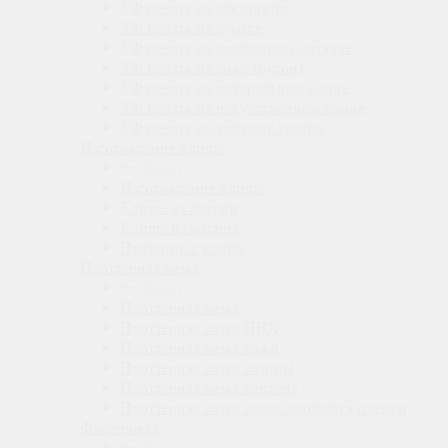
УФ печать на алюминии
УФ печать на бумаге
УФ печать на крашенном металле
УФ печать на коже (рулон)
УФ печать на натуральном камне
УФ печать на искусственном камне
УФ печать по гибкому камню
Изготовление клише
Назад
Изготовление клише
Клише из латуни
Клише из магния
Паяльник с клише
Плоттерная резка
Назад
Плоттерная резка
Плоттерная резка ПВХ
Плоттерная резка кожи
Плоттерная резка резины
Плоттерная резка картона
Плоттерная резка самоклеющейся пленки
Фрезеровка
Назад