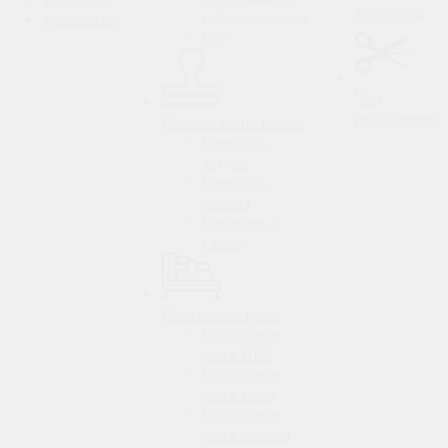
фрезеруем
гибкому камню
Реквизиты
Ещё
Чем
раскраеваем
Изготовление клише
Клише из
латуни
Клише из
магния
Паяльник с
клише
Плоттерная резка
Плоттерная
резка ПВХ
Плоттерная
резка кожи
Плоттерная
резка резины